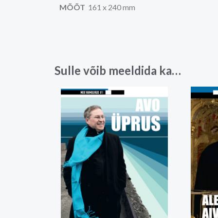
MÕÕT
161 x 240 mm
Sulle võib meeldida ka…