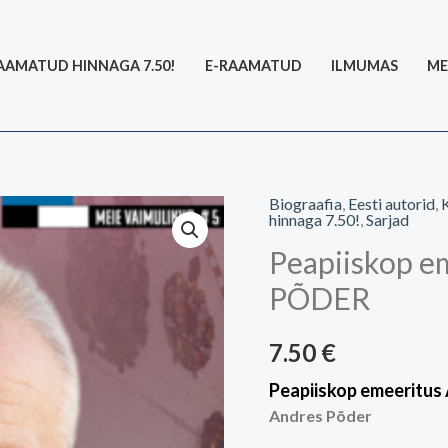
AAMATUD HINNAGA 7.50!
E-RAAMATUD
ILMUMAS
ME
Biograafia
,
Eesti autorid
,
Peapiiskop
hinnaga 7.50!
,
Sarjad
emeeritus
Peapiiskop 
ANDRES
PÕDER
PÕDER
kogus
7.50
€
Peapiiskop emeeritu
Andres Põder