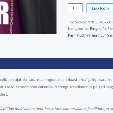
Lisa Korvi
Tootekood:
978-9949-668-
Kategooriad:
Biograafia
,
Ees
Raamatud hinnaga 7.50!
,
Sar
lik sel rajal alustada maakoguduse „hipipastorina“ ja lõpetada kir
tus aste-astmelt oma vaimulikud arengu­staadiumid ja paigad nin
dest.
irik püüab meid kainestada, kasvatada kannatlikkust ja näidata, et Ju