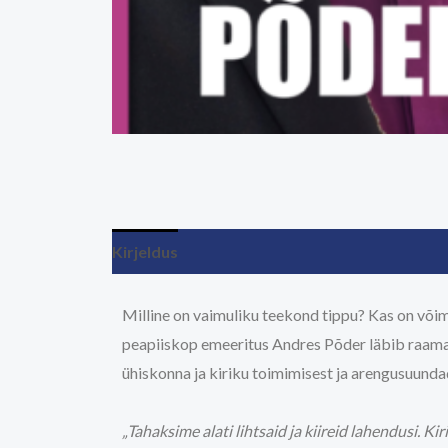
Kirjeldus
Milline on vaimuliku teekond tippu? Kas on võima
peapiiskop emeeritus Andres Põder läbib raama
ühiskonna ja kiriku toimimisest ja arengusuunda
„Tahaksime alati lihtsaid ja kiireid lahendusi. K