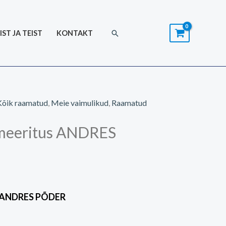
Search
IST JA TEIST
KONTAKT
Kõik raamatud
,
Meie vaimulikud
,
Raamatud
emeeritus ANDRES
s ANDRES PÕDER