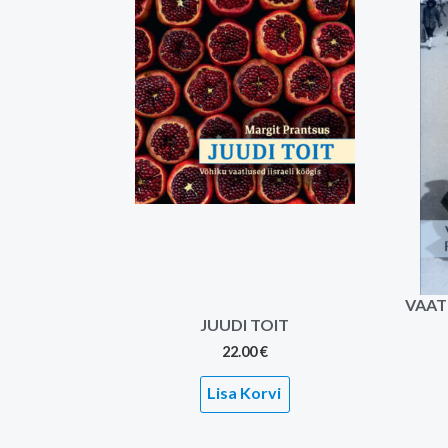
VAATL
JUUDI TOIT
22.00
€
Lisa Korvi