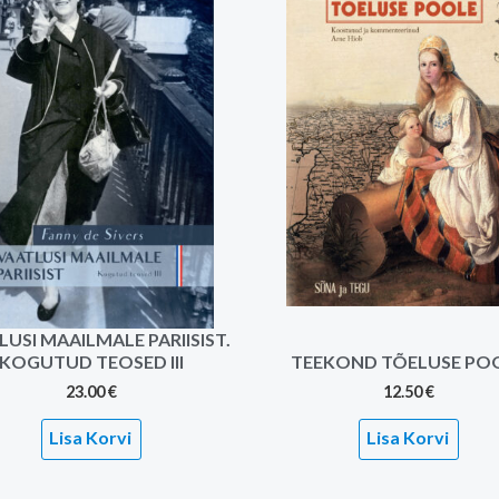
USI MAAILMALE PARIISIST.
KOGUTUD TEOSED III
TEEKOND TÕELUSE PO
23.00
€
12.50
€
Lisa Korvi
Lisa Korvi