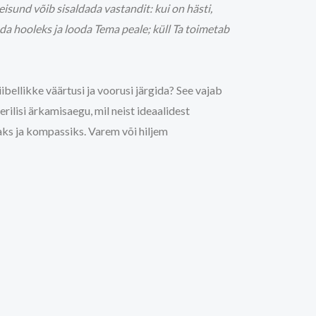
eisund võib sisaldada vastandit: kui on hästi,
nda hooleks ja looda Tema peale; küll Ta toimetab
ibellikke väärtusi ja voorusi järgida? See vajab
rilisi ärkamisaegu, mil neist ideaalidest
naks ja kompassiks. Varem või hiljem