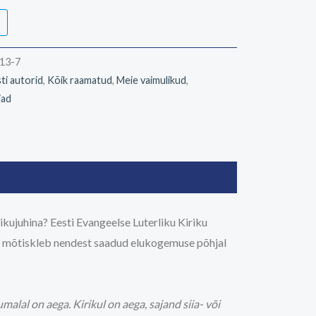
13-7
ti autorid
,
Kõik raamatud
,
Meie vaimulikud
,
jad
ikujuhina? Eesti Evangeelse Luterliku Kiriku
g mõtiskleb nendest saadud elukogemuse põhjal
malal on aega. Kirikul on aega, sajand siia- või