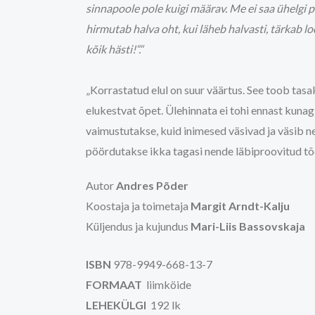
sinnapoole pole kuigi määrav. Me ei saa ühelgi pä
hirmutab halva oht, kui läheb halvasti, tärkab l
kõik hästi!“.“
„Korrastatud elul on suur väärtus. See toob tasa
elukestvat õpet. Ülehinnata ei tohi ennast kunagi
vaimustutakse, kuid inimesed väsivad ja väsib n
pöördutakse ikka tagasi nende läbi­proovitud tõ
Autor
Andres Põder
Koostaja ja toimetaja
Margit Arndt-Kalju
Küljendus ja kujundus
Mari-Liis Bassovskaja
ISBN
978-9949-668-13-7
FORMAAT
liimköide
LEHEKÜLGI
192 lk