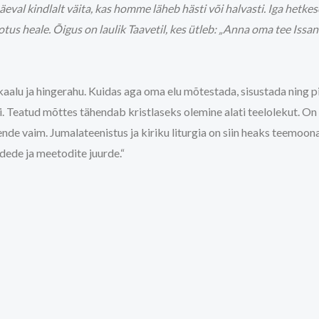
eval kindlalt väita, kas homme läheb hästi või halvasti. Iga hetkes
ootus heale. Õigus on laulik Taavetil, kes ütleb: „Anna oma tee Issa
kaalu ja hingerahu. Kuidas aga oma elu mõtestada, sisustada ning pi
. Teatud mõttes tähendab kristlaseks olemine alati teelolekut. On e
ende vaim. Jumalateenistus ja kiriku liturgia on siin heaks teemoo
dede ja meetodite juurde.“