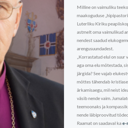
Milline on vaimuliku teeko
maakoguduse „hipipastorin
Luterliku Kiriku peapiisk
astmelt oma vaimulikud ar
nendest saadud elukogemus
arengusuundadest.
„Korrastatud elul on suur 
aga oma elu mõtestada, sis
järgida? See vajab elukest
mõttes tähendab kristlasek
ärkamisaegu, mil neist ide
väsib nende vaim. Jumalatee
teemoonaks ja kompassiks.
nende läbi­proovitud tõded
Raamat on saadaval ka
e-