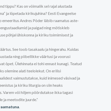
nd tippu? Kas on võimalik sel rajal alustada
a“ ja lõpetada kirikujuhina? Eesti Evangeelse
op emeeritus Andres Põder läbib raamatus aste-
engu­staadiumid ja paigad ning mõtiskleb
e põhjal ühiskonna ja kiriku toimimisest ja
väärtus. See toob tasakaalu ja hingerahu. Kuidas
ustada ning piibellikke väärtusi ja voorusi
vat õpet. Ülehinnata ei tohi ennast kunagi. Teatud
s olemine alati teelolekut. On erilisi
aalidest vaimustutakse, kuid inimesed väsivad ja
nistus ja kiriku liturgia on siin heaks
 Varem või hiljem pöördutakse ikka tagasi
e ja meetodite juurde.“
raamatuna
.