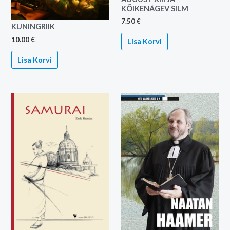
KÕIKENÄGEV SILM
7.50
€
KUNINGRIIK
10.00
€
Lisa Korvi
Lisa Korvi