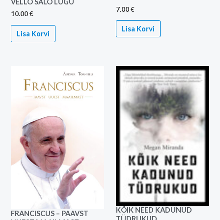
VELLO SALO LUGU
7.00
€
10.00
€
Lisa Korvi
Lisa Korvi
KÕIK NEED KADUNUD
FRANCISCUS – PAAVST
TÜDRUKUD