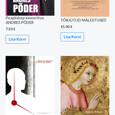
Peapiiskop emeeritus
TÕRJUTUD MÄLESTUSED
ANDRES PÕDER
15.00
€
7.50
€
Lisa Korvi
Lisa Korvi