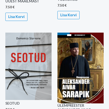
UUEST MAAILMAST
7.50
€
7.50
€
Lisa Korvi
Lisa Korvi
SEOTUD
ÜLEMPREESTER