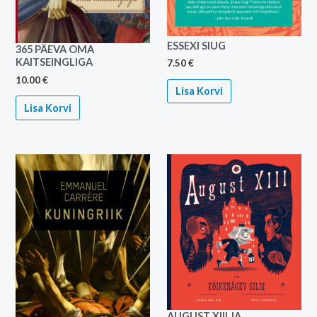
ESSEXI SIUG
365 PÄEVA OMA
KAITSEINGLIGA
7.50
€
10.00
€
Lisa Korvi
Lisa Korvi
AUGUST XIII JA