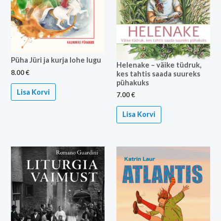
Püha Jüri ja kurja lohe lugu
Helenake – väike tüdruk,
8.00
€
kes tahtis saada suureks
pühakuks
Lisa Korvi
7.00
€
Lisa Korvi