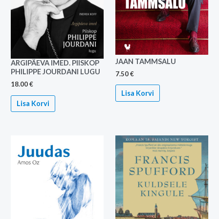
JAAN TAMMSALU
ARGIPÄEVA IMED. PIISKOP
PHILIPPE JOURDANI LUGU
7.50
€
18.00
€
Lisa Korvi
Lisa Korvi