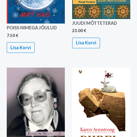
JUUDI MÕTTETERAD
POISS NIMEGA JÕULUD
23.00
€
7.50
€
Lisa Korvi
Lisa Korvi