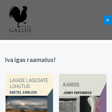
Skip
Ma
to
Me
content
Iva igas raamatus!