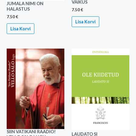
VAIKUS
JUMALA NIMI ON
HALASTUS
7.50
€
7.50
€
Lisa Korvi
Lisa Korvi
SIIN VATIKANI RAADIO!
LAUDATO SI