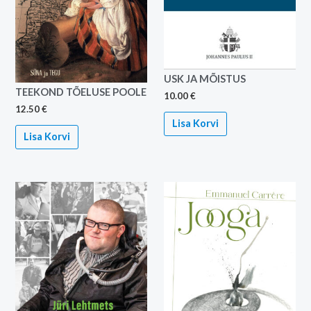
USK JA MÕISTUS
TEEKOND TÕELUSE POOLE
10.00
€
12.50
€
Lisa Korvi
Lisa Korvi