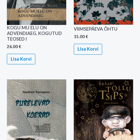
KOGU MU ELU ON
VIIMSEPÄEVA ÕHTU
ADVENDIAEG. KOGUTUD
15.00
€
TEOSED I
26.00
€
Lisa Korvi
Lisa Korvi