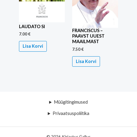
LAUDATO SI
FRANCISCUS –
7.00
€
PAAVST UUEST
MAAILMAST
Lisa Korvi
7.50
€
Lisa Korvi
Müügitingimused
Privaatsuspoliitika
© 2026 Kirjastus Gallus