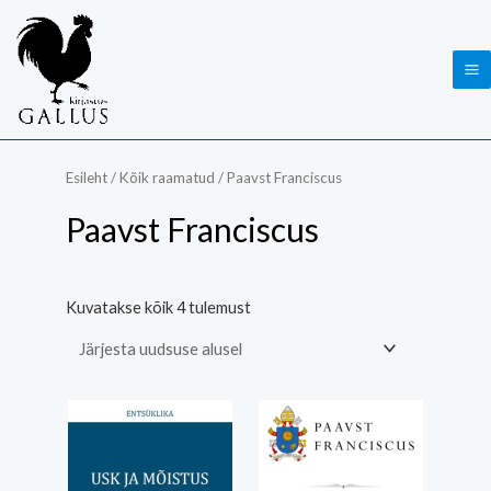
Skip
Ma
to
Me
content
Sorditud
uusimate
järgi
Esileht
/
Kõik raamatud
/ Paavst Franciscus
Paavst Franciscus
Kuvatakse kõik 4 tulemust