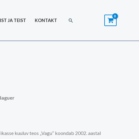
Search
IST JA TEIST
KONTAKT
alaguer
sikasse kuuluv teos „Vagu“ koondab 2002. aastal