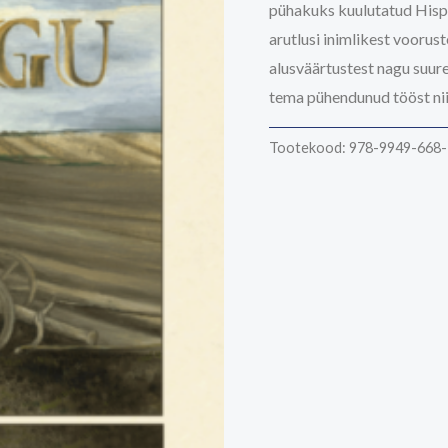
pühakuks kuulutatud Hispa
arutlusi inimlikest voorus
alusväärtustest nagu suure
tema pühendunud tööst nii 
Tootekood:
978-9949-668-