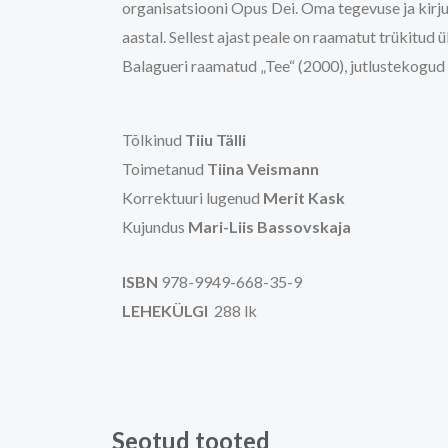
organisatsiooni Opus Dei. Oma tegevuse ja kirjut
aastal. Sellest ajast peale on raamatut trükitud
Balagueri raamatud „Tee“ (2000), jutlustekogud 
Tõlkinud
Tiiu Tälli
Toimetanud
Tiina Veismann
Korrektuuri lugenud
Merit Kask
Kujundus
Mari-Liis Bassovskaja
ISBN
978-9949-668-35-9
LEHEKÜLGI
288 lk
Seotud tooted