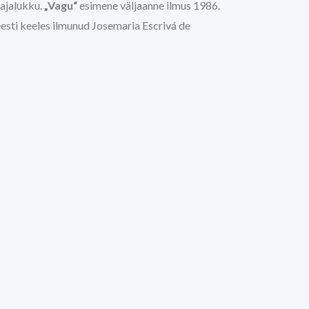
 ajalukku.
„Vagu“
esimene väljaanne ilmus 1986.
 eesti keeles ilmunud Josemaria Escrivá de