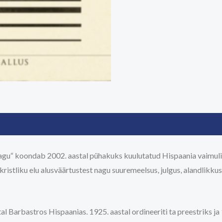
Vagu“ koondab 2002. aastal pühakuks kuulutatud Hispaania vaimuli
kristliku elu alusväärtustest nagu suuremeelsus, julgus, alandlikk
l Barbastros Hispaanias. 1925. aastal ordineeriti ta preestriks ja 1