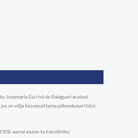
ku Josemaria Escrivá de Balagueri arutlusi
us jne on välja kasvanud tema pühendunud tööst
928. aastal asutas ta katoliikliku