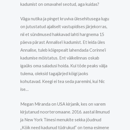
kadumist on omavahel seotud, aga kuidas?
Väga
nutika ja pinget kruviva ülesehitusega lugu
on jutustatud ajaliselt vastupidises järjekorras,
nii et sündmused hakkavad lahti hargnema 15
päeva pärast Annalise‘i kadumist. Et leida üles
Annalise, tuleb kõigepealt lahendada Corinne’i
kadumise mõistatus. Ent väikelinnas oskab
igaüks oma saladusi hoida. Kui tõde peaks välja
tulema, oleksid tagajärjed kõigi jaoks
kohutavad. Keegi ei tea seda paremini, kui Nic
ise…
Megan Miranda on USA kirjanik, kes on varem
kirjutanud noorteromaane. 2016. aastal ilmunud
ja New York Timesi menukite sekka jõudnud
„Kõik need kadunud tüdrukud” on tema esimene