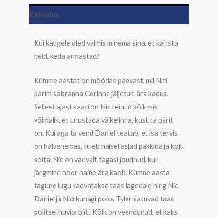
Kirjeldus
Kui kaugele oled valmis minema sina, et kaitsta
neid, keda armastad?
Kümme aastat on möödas päevast, mil Nici
parim sõbranna Corinne jäljetult ära kadus.
Sellest ajast saati on Nic teinud kõik mis
võimalik, et unustada väikelinna, kust ta pärit
on. Kui aga ta vend Daniel teatab, et isa tervis
on halvenemas, tuleb naisel asjad pakkida ja koju
sõita. Nic on vaevalt tagasi jõudnud, kui
järgmine noor naine ära kaob. Kümne aasta
tagune lugu kaevatakse taas lagedale ning Nic,
Daniel ja Nici kunagi poiss Tyler satuvad taas
politsei huviorbiiti. Kõik on veendunud, et kaks