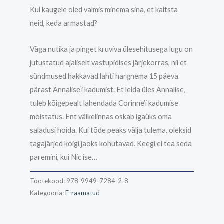
Kui kaugele oled valmis minema sina, et kaitsta
neid, keda armastad?
Väga
nutika ja pinget kruviva ülesehitusega lugu on
jutustatud ajaliselt vastupidises järjekorras, nii et
sündmused hakkavad lahti hargnema 15 päeva
pärast Annalise‘i kadumist. Et leida üles Annalise,
tuleb kõigepealt lahendada Corinne’i kadumise
mõistatus. Ent väikelinnas oskab igaüks oma
saladusi hoida. Kui tõde peaks välja tulema, oleksid
tagajärjed kõigi jaoks kohutavad. Keegi ei tea seda
paremini, kui Nic ise…
Tootekood:
978-9949-7284-2-8
Kategooria:
E-raamatud