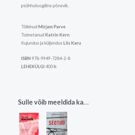
psühholoogiline põnevik.
Tõlkinud
Mirjam Parve
Toimetanud
Katrin Kern
Kujundus ja küljendus
Liis Karu
ISBN
978-9949-7284-2-8
LEHEKÜLGI
400 lk
Sulle võib meeldida ka…